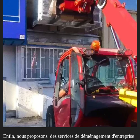
s
c
r
e
e
n
Enfin, nous proposons des services de déménagement d'entreprise