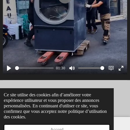
P
l
a
y
01:30
P
M
E
E
l
u
n
n
a
t
a
t
Partager
Partager
Partager
Partager
Ce site utilise des cookies afin d’améliorer votre
y
e
b
e
expérience utilisateur et vous proposer des annonces
© 2024 - 2026 Manutention Côte d'Azur
personnalisées. En continuant d'utiliser ce site, vous
l
r
Propulsé par
Webador
confirmez que vous acceptez notre politique d’utilisation
e
f
des cookies.
c
u
a
l
Accord