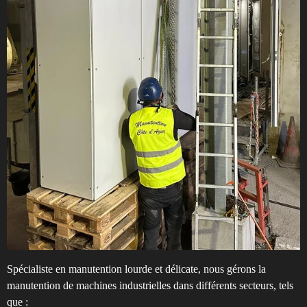
c
r
e
e
n
Spécialiste en manutention lourde et délicate, nous gérons la
manutention de machines industrielles dans différents secteurs, tels
que :